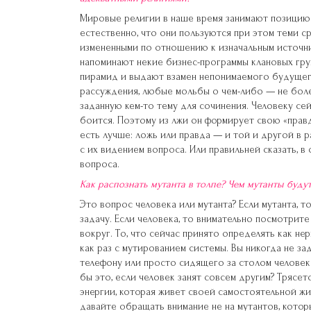
Мировые религии в наше время занимают позицию 
естественно, что они пользуются при этом теми с
измененными по отношению к изначальным источник
напоминают некие бизнес-программы клановых гру
пирамид и выдают взамен непонимаемого будуще
рассуждения, любые мольбы о чем-либо — не боле
заданную кем-то тему для сочинения. Человеку се
боится. Поэтому из лжи он формирует свою «правд
есть лучше: ложь или правда — и той и другой в 
с их видением вопроса. Или правильней сказать, в
вопроса.
Как распознать мутанта в толпе? Чем мутанты буду
Это вопрос человека или мутанта? Если мутанта, т
задачу. Если человека, то внимательно посмотри
вокруг. То, что сейчас принято определять как не
как раз с мутированием системы. Вы никогда не з
телефону или просто сидящего за столом человека
бы это, если человек занят совсем другим? Трясет
энергии, которая живет своей самостоятельной жиз
давайте обращать внимание не на мутантов, которы