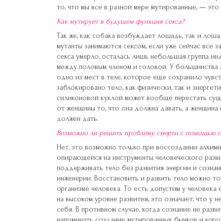
то, что мы все в разной мере мутированные, — это
Как мутирует в будущем функция секса?
Так же, как собака возбуждает лошадь, так и лоша
мутанты занимаются сексом, если уже сейчас все з
секса умерло, осталась лишь небольшая группа ин
между половым членом и головой. У большинства ж
одно из мест в теле, которое еще сохранило чувст
заблокировано тело, как физически, так и энергет
силиконовой куклой может вообще перестать суще
от женщины то, что она должна давать, а женщина 
должен дать.
Возможно ли решить проблему смерти с помощью г
Нет, это возможно только при воссоздании алхимии
опирающейся на инструменты человеческого развит
поддерживать тело без развития энергии и сознан
инженерии. Восстановить и развить тело можно то
организме человека. То есть допустим у человека 
на высоком уровне развития, это означает, что у 
себя. В противном случае, когда сознание не разв
напоминать создание мутированных бычков и коро