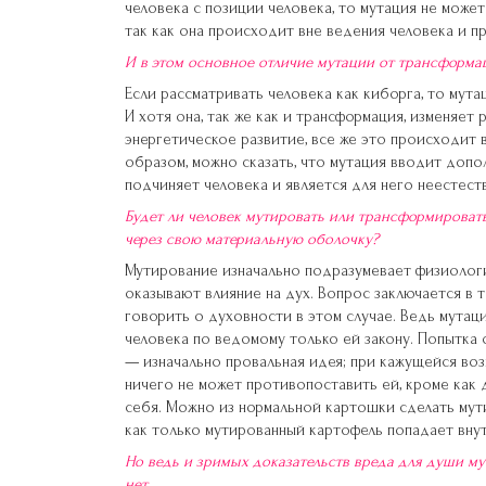
человека с позиции человека, то мутация не може
так как она происходит вне ведения человека и п
И в этом основное отличие мутации от трансформа
Если рассматривать человека как киборга, то мута
И хотя она, так же как и трансформация, изменяет
энергетическое развитие, все же это происходит 
образом, можно сказать, что мутация вводит допо
подчиняет человека и является для него неестест
Будет ли человек мутировать или трансформировать
через свою материальную оболочку?
Мутирование изначально подразумевает физиологи
оказывают влияние на дух. Вопрос заключается в 
говорить о духовности в этом случае. Ведь мутаци
человека по ведомому только ей закону. Попытка 
— изначально провальная идея; при кажущейся во
ничего не может противопоставить ей, кроме как
себя. Можно из нормальной картошки сделать мути
как только мутированный картофель попадает внут
Но ведь и зримых доказательств вреда для души м
нет…