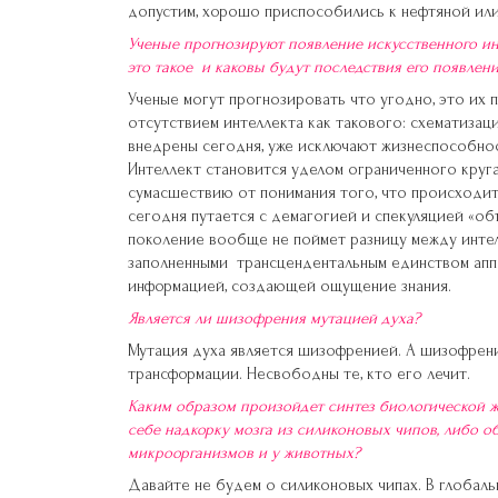
допустим, хорошо приспособились к нефтяной или
Ученые прогнозируют появление искусственного инт
это такое и каковы будут последствия его появлен
Ученые могут прогнозировать что угодно, это их 
отсутствием интеллекта как такового: схематизац
внедрены сегодня, уже исключают жизнеспособнос
Интеллект становится уделом ограниченного круг
сумасшествию от понимания того, что происходит 
сегодня путается с демагогией и спекуляцией «об
поколение вообще не поймет разницу между интел
заполненными трансцендентальным единством аппе
информацией, создающей ощущение знания.
Является ли шизофрения мутацией духа?
Мутация духа является шизофренией. А шизофреник
трансформации. Несвободны те, кто его лечит.
Каким образом произойдет синтез биологической 
себе надкорку мозга из силиконовых чипов, либо 
микроорганизмов и у животных?
Давайте не будем о силиконовых чипах. В глобаль