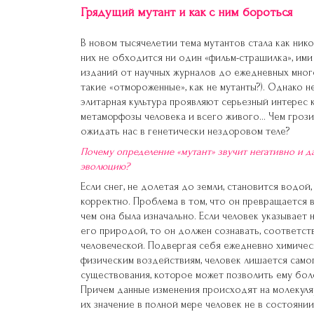
Грядущий мутант и как с ним бороться
В новом тысячелетии тема мутантов стала как ник
них не обходится ни один «фильм-страшилка», ими
изданий от научных журналов до ежедневных много
такие «отмороженные», как не мутанты?). Однако не
элитарная культура проявляют серьезный интерес
метаморфозы человека и всего живого… Чем грози
ожидать нас в генетически нездоровом теле?
Почему определение «мутант» звучит негативно и д
эволюцию?
Если снег, не долетая до земли, становится водой
корректно. Проблема в том, что он превращается в
чем она была изначально. Если человек указывает 
его природой, то он должен сознавать, соответст
человеческой. Подвергая себя ежедневно химичес
физическим воздействиям, человек лишается само
существования, которое может позволить ему бол
Причем данные изменения происходят на молекуля
их значение в полной мере человек не в состоянии