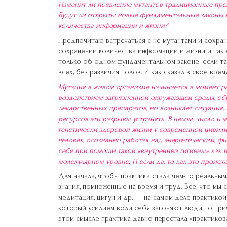
Изменит ли появление мутантов традиционные пред
Будут ли открыты новые фундаментальные законы 
количества информации и жизни?
Предпочитаю встречаться с не-мутантами и сохран
сохранении количества информации и жизни и так 
только об одном фундаментальном законе: если т
всех, без различия полов. И как сказал в свое вре
Мутация в живом организме начинается в момент ра
воздействием загрязненной окружающей среды, об
лекарственных препаратов, но возникает ситуация, 
ресурсов эти разрывы устранять. В целом, число и
генетически здоровой жизни у современной цивил
человек, осознанно работая над энергетическим, 
себя при помощи такой «внутренней гигиены» как п
молекулярном уровне. И если да, то как это происх
Для начала, чтобы практика стала чем-то реальным
знания, помноженные на время и труд. Все, что мы 
медитация, цигун и др. — на самом деле практикой
который усилием воли себя загоняют люди по прич
этом смысле практика давно перестала «практиков