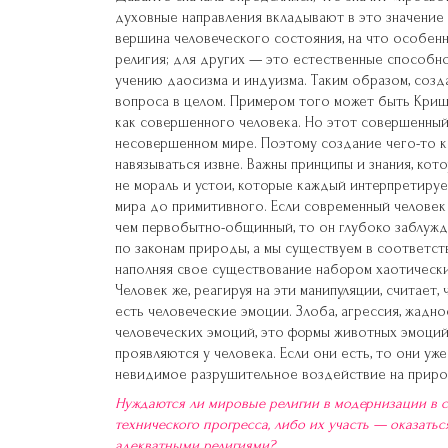
духовные направления вкладывают в это значение
вершина человеческого состояния, на что особенн
религия; для других — это естественные способно
учению даосизма и индуизма. Таким образом, соз
вопроса в целом. Примером того может быть Криш
как совершенного человека. Но этот совершенный
несовершенном мире. Поэтому создание чего-то к
навязываться извне. Важны принципы и знания, кот
не мораль и устои, которые каждый интерпретируе
мира до примитивного. Если современный человек 
чем первобытно-общинный, то он глубоко заблужда
по законам природы, а мы существуем в соответств
наполняя свое существование набором хаотически
Человек же, реагируя на эти манипуляции, считает,
есть человеческие эмоции. Злоба, агрессия, жадно
человеческих эмоций, это формы животных эмоций.
проявляются у человека. Если они есть, то они уж
невидимое разрушительное воздействие на приро
Нуждаются ли мировые религии в модернизации в 
технического прогресса, либо их участь — оказать
адекватными религиями?