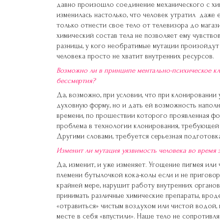
давно произошло соединение механического с хим
изменилась настолько, что человек утратил даже
только отнести свое тело от телевизора до магаз
химический состав тела не позволяет ему чувство
разницы, у кого необратимые мутации произойдут 
человека просто не хватит внутренних ресурсов.
Возможно ли в принципе ментально-психическое кл
бессмертия?
Да, возможно, при условии, что при клонировании
духовную форму, но и дать ей возможность напол
времени, по прошествии которого проявленная фо
проблема в технологии клонирования, требующей
Другими словами, требуется серьезная подготовка
Изменит ли мутация уязвимость человека во время 
Да, изменит, и уже изменяет. Угощение пигмея или
племени бутылочкой кока-колы если и не приговори
крайней мере, нарушит работу внутренних органо
принимать различные химические препараты, вроде
«отравиться» чистым воздухом или чистой водой,
месте в себя «впустили». Наше тело не сопротивл