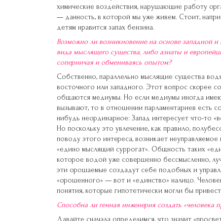
химические воздействия, нарушающие работу орган
— данность, в которой мы уже живем. Стоит, напри
детям нравится запах бензина.
Возможно ли возникновение на основе западной и 
вида мыслящего существа, либо азиаты и европейц
соперничая и обмениваясь опытом?
Собственно, параллельно мыслящие существа вод
восточного или западного. Этот вопрос скорее со
общаются медиумы. Но если медиумы иногда имеют
вызывают, то в отношении парламентариев есть со
нибудь неординарное: Запад интересует что-то «в
Но поскольку это увлечение, как правило, полубес
поводу этого интереса, возникает неуправляемое
«едино мыслящий суррогат». Общность таких «еди
которое водой уже совершенно бессмысленно, лу
эти орошаемые создадут себе подобных и управл
«орошенного» — вот и «единство» налицо. Человек
понятия, которые гипотетически могли бы привест
Способна ли генная инженерия создать «человека п
Давайте сначала определимся, что значит «просвет